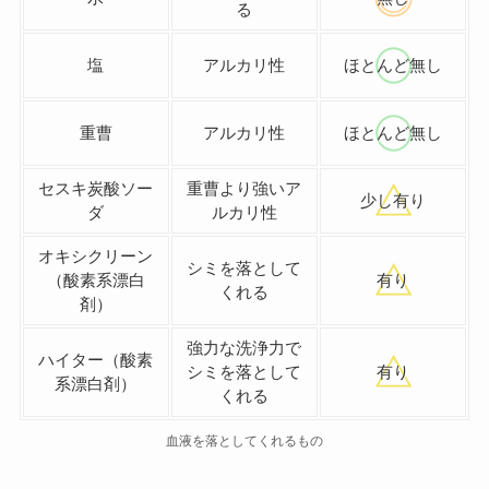
る
塩
アルカリ性
ほとんど無し
重曹
アルカリ性
ほとんど無し
セスキ炭酸ソー
重曹より強いア
少し有り
ダ
ルカリ性
オキシクリーン
シミを落として
（酸素系漂白
有り
くれる
剤）
強力な洗浄力で
ハイター（酸素
シミを落として
有り
系漂白剤）
くれる
血液を落としてくれるもの