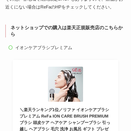
・ヨドバシカメラ梅田
・ヨドバシカメラ マ
・羽田エアポートガー
・NEW Man 横浜 3F
近くにない場合はReFaのHPをチェックしてください。
店 2F
ルチメディア京都店 1F
デン 2F 243
・ルミネ大船 3F
・湘南テラスモール 2F
ネットショップでの購入は楽天正規販売店のこちらか
ら
・ルミネ大宮2 3F
・ビックカメラ池袋本
店 4F
イオンケアブラシプレミアム
・ビックカメラ有楽町
・ヨドバシカメラAkiba
3F
店 3F
・ビックカメラ新宿西
・ビックカメラ新宿東
口店 2F
口店 1F
・ヨドバシカメラマル
・ビックカメラ千葉店
チメディア横浜店 1F
2F
＼楽天ランキング1位／リファ イオンケアブラシ
プレミアム ReFa ION CARE BRUSH PREMIUM
ブラシ 頭皮ケア ヘアケア シャンプーブラシ 引っ
越し ヘアブラシ 毛穴 洗浄 お風呂 ギフト プレゼ