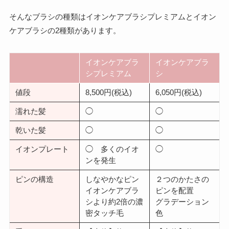
そんなブラシの種類はイオンケアブラシプレミアムとイオン
ケアブラシの2種類があります。
イオンケアブラ
イオンケアブラ
シプレミアム
シ
値段
8,500円(税込)
6,050円(税込)
濡れた髪
◯
◯
乾いた髪
◯
◯
イオンプレート
◯ 多くのイオ
◯
ンを発生
ピンの構造
しなやかなピン
２つのかたさの
イオンケアブラ
ピンを配置
シより約2倍の濃
グラデーション
密タッチ毛
色