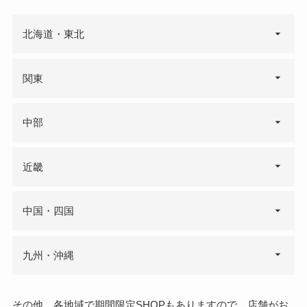
北海道・東北
関東
・ReFa BOUTIQUE
中部
OMOTESANDO
・伊勢丹新宿店 2F
・銀座三越 地下1F
近畿
コスメフロア
銀座コスメワールド
・渋谷スクランブルス
・そごう横浜店 1F
・阪急うめだ本店 2F ・
・大阪高島屋 1F
中国・四国
クエア
ビューティフロア
7F
・GINZA SIX B1F
・ルミネ新宿2 6F
・あべのハルカス近畿
・ルクア大阪 2F
九州・沖縄
本店タワー館 2F
・ルミネ池袋 7F
・ルミネ北千住 7F
・神戸阪急 本館4F
・大丸心斎橋店 7F
・ルミネ立川 7F
・ルミネ町田 1F
その他、各地域で期間限定SHOPもありますので、店舗がお