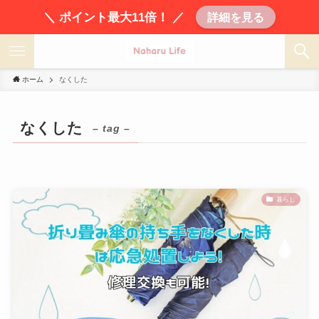
＼ ポイント最大11倍！ ／
詳細を見る
ホーム
なくした
なくした
– tag –
暮らし