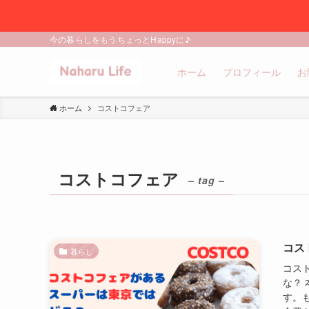
今の暮らしをもうちょっとHappyに♪
ホーム
プロフィール
お
ホーム
コストコフェア
コストコフェア
– tag –
コス
暮らし
コス
な？
す。