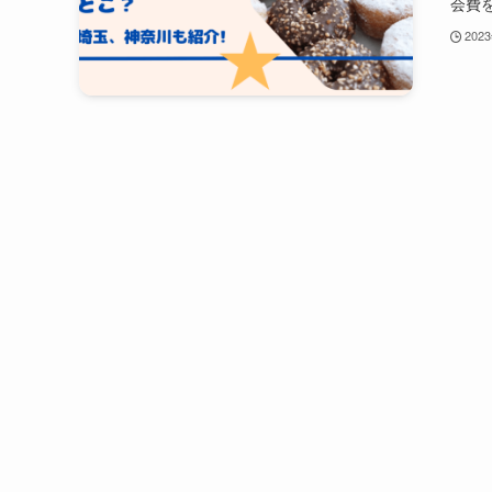
会費を
202