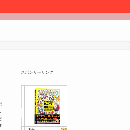
スポンサーリンク
!
か
で
年