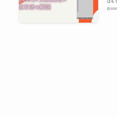
はもう
202