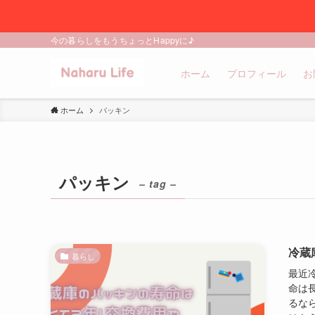
今の暮らしをもうちょっとHappyに♪
ホーム
プロフィール
お
ホーム
パッキン
パッキン
– tag –
冷蔵
暮らし
最近
命は
るな