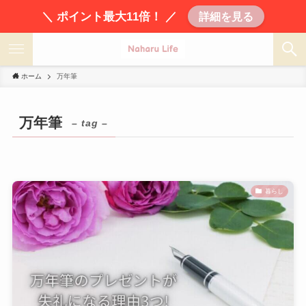
＼ ポイント最大11倍！ ／
詳細を見る
ホーム
万年筆
万年筆
– tag –
暮らし