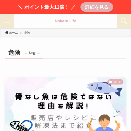
＼ ポイント最大11倍！ ／
詳細を見る
ホーム
危険
危険
– tag –
暮らし