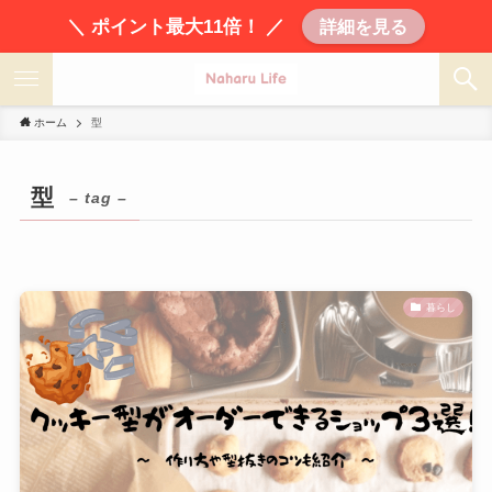
＼ ポイント最大11倍！ ／
詳細を見る
ホーム
型
型
– tag –
暮らし