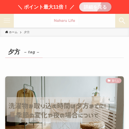
＼ ポイント最大11倍！ ／
詳細を見る
ホーム
夕方
夕方
– tag –
暮らし