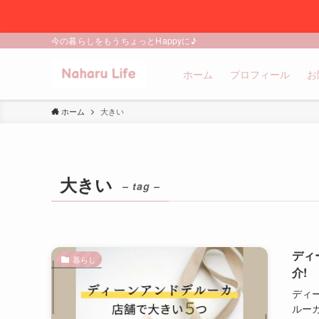
今の暮らしをもうちょっとHappyに♪
ホーム
プロフィール
お
ホーム
大きい
大きい
– tag –
ディ
暮らし
介!
ディ
ルー