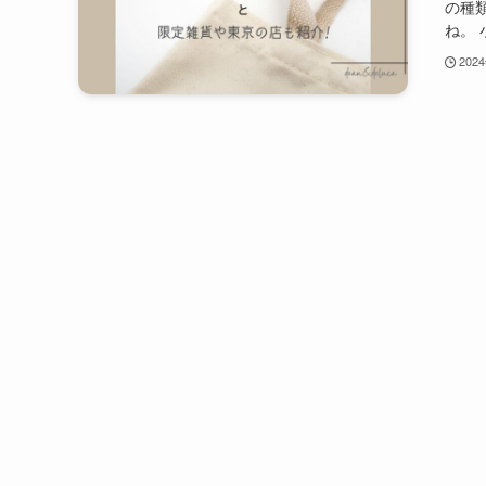
の種
ね。 
202