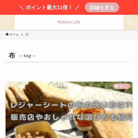
＼ ポイント最大11倍！ ／
詳細を見る
ホーム
布
布
– tag –
暮らし