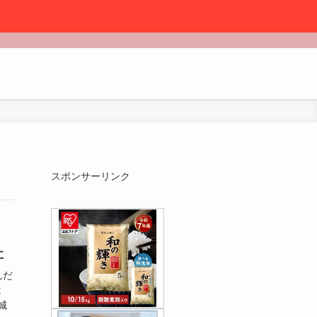
スポンサーリンク
に
んだ
は
城