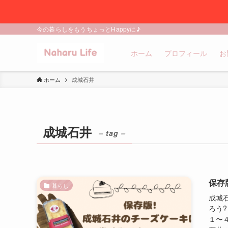
今の暮らしをもうちょっとHappyに♪
ホーム
プロフィール
お
ホーム
成城石井
成城石井
– tag –
保存
暮らし
成城
ろう
１〜