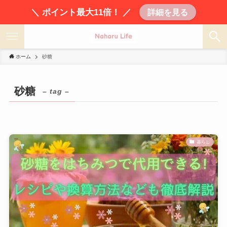
＼ ポイント最大11倍！ ／
詳細を見る
ホーム
砂糖
砂糖
– tag –
暮らし