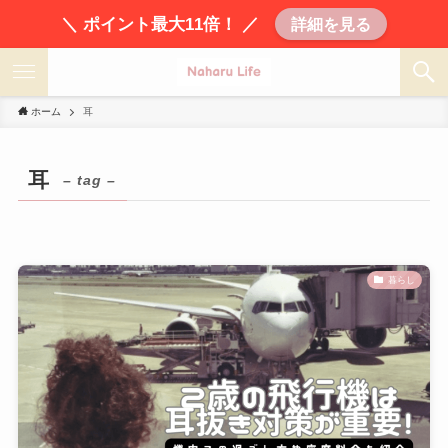
＼ ポイント最大11倍！ ／
詳細を見る
ホーム
耳
耳
– tag –
暮らし