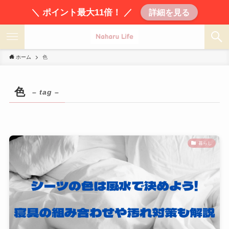
＼ ポイント最大11倍！ ／
詳細を見る
ホーム
色
色
– tag –
暮らし