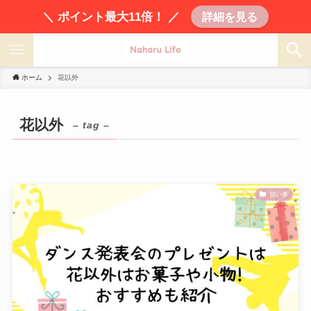
＼ ポイント最大11倍！ ／
詳細を見る
ホーム
花以外
花以外
– tag –
習い事