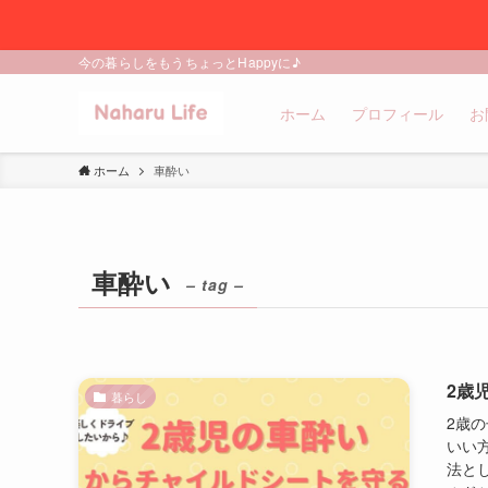
今の暮らしをもうちょっとHappyに♪
ホーム
プロフィール
お
ホーム
車酔い
車酔い
– tag –
2歳
暮らし
2歳
いい
法と