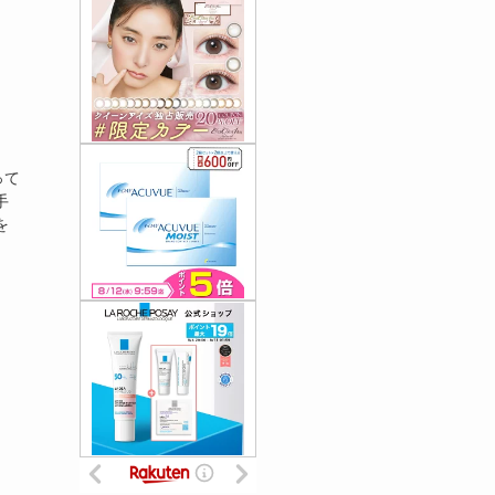
って
手
を