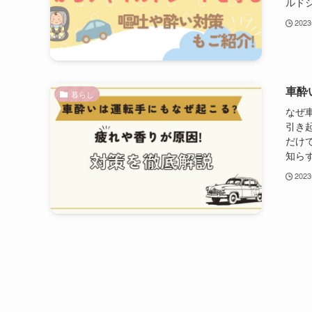
ルドシ
202
車酔
暮らし
なぜ
引き
だけ
知らず
202