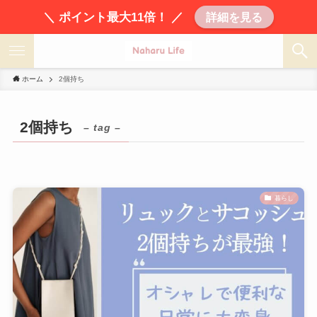
＼ ポイント最大11倍！ ／
詳細を見る
ホーム
2個持ち
2個持ち
– tag –
暮らし