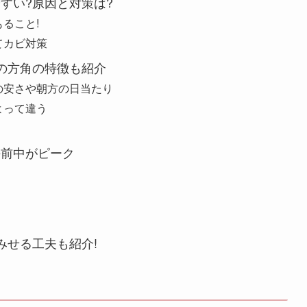
すい?原因と対策は?
ること!
てカビ対策
の方角の特徴も紹介
の安さや朝方の日当たり
よって違う
午前中がピーク
みせる工夫も紹介!