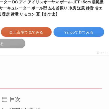
ー DC アイ アイリスオーヤマ ボール JET 15cm 扇風機
TK サーキュレーター ボール型 左右首振り 冷房 送風 静音 省エ
 暖房 循環 リモコン 夏【あす楽】
楽天市場で見てみる
Yahooで見てみる
みる
ポチップ
目次