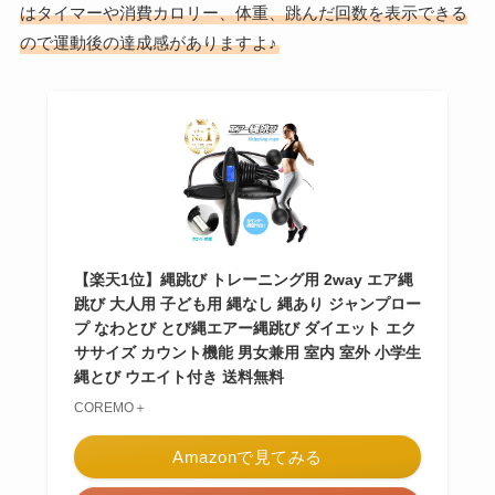
はタイマーや消費カロリー、体重、跳んだ回数を表示できる
ので運動後の達成感がありますよ♪
【楽天1位】縄跳び トレーニング用 2way エア縄
跳び 大人用 子ども用 縄なし 縄あり ジャンプロー
プ なわとび とび縄エアー縄跳び ダイエット エク
ササイズ カウント機能 男女兼用 室内 室外 小学生
縄とび ウエイト付き 送料無料
COREMO＋
Amazonで見てみる