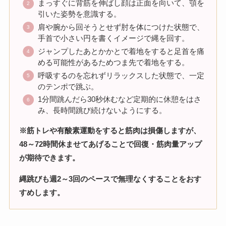
まっすぐに背筋を伸ばし顔は正面を向いて、顎を
引いた姿勢を意識する。
肩や腕から回そうとせず肘を体につけた状態で、
手首で小さい円を書くイメージで縄を回す。
ジャンプしたあとかかとで着地をすると足首を痛
める可能性があるためつま先で着地をする。
呼吸するのを忘れずリラックスした状態で、一定
のテンポで跳ぶ。
1分間跳んだら30秒休むなど定期的に休憩をはさ
み、長時間跳び続けないようにする。
※筋トレや有酸素運動をすると筋肉は損傷しますが、
48～72時間休ませてあげることで回復・筋肉量アップ
が期待できます。
縄跳びも週2～3回のペースで無理なくすることをおす
すめします。