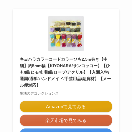
キヨハラカラーコードカラーひも2.5m巻き【中
細】約5mm幅【KIYOHARA/サンコッコー】【ひ
も/紐/ヒモ/巾着紐/ロープ/アクリル】【入園入学/
通園/通学/ハンドメイド/手芸用品/副資材】【メー
ル便対応】
生地のデコレクションズ
Amazonで見てみる
楽天市場で見てみる