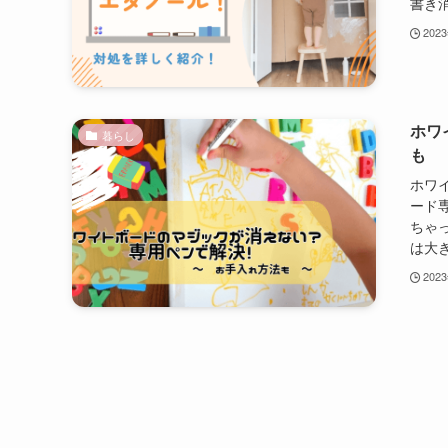
書き消
202
ホワ
暮らし
も
ホワ
ード
ちゃ
は大き
202