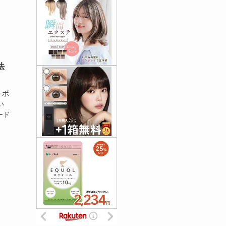
法
トボ
い
ード