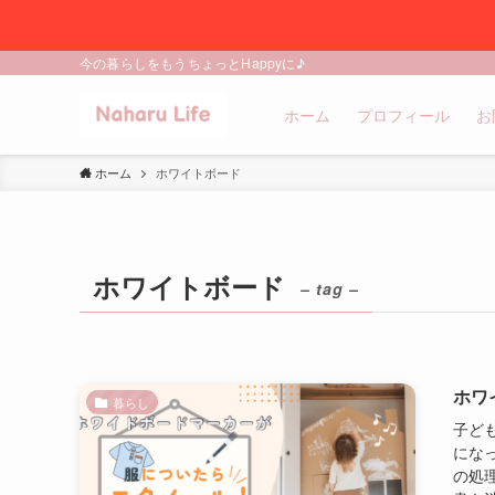
今の暮らしをもうちょっとHappyに♪
ホーム
プロフィール
お
ホーム
ホワイトボード
ホワイトボード
– tag –
ホワ
暮らし
子ど
にな
の処