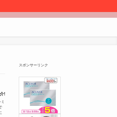
スポンサーリンク
介!
シミ
で
に