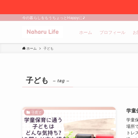
今の暮らしをもうちょっとHappyに♪
ホーム
プロフィール
お
ホーム
子ども
子ども
– tag –
学童
子育て
学童
場所
トレ