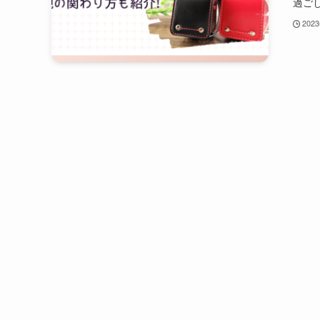
過ごし
202