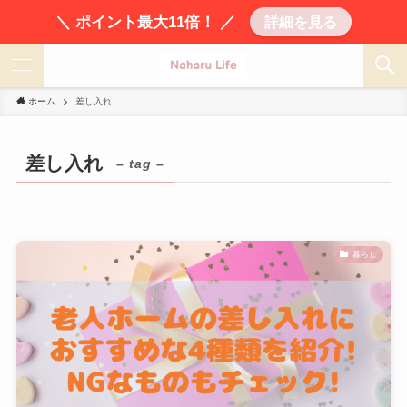
＼ ポイント最大11倍！ ／
詳細を見る
ホーム
差し入れ
差し入れ
– tag –
暮らし