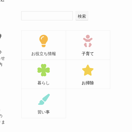
検索
持
ト
お役立ち情報
子育て
らせ
内
暮らし
お掃除
う
習い事
の
りま