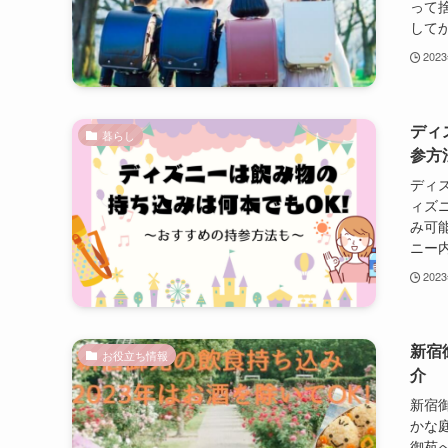
って
してか
202
ディ
暮らし
参方
ディ
ィズ
み可
ニー内
202
新宿
お役立ち情報
介
新宿
かな
御苑