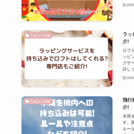
202
ラッ
お役立ち情報
介!
ロフ
ッピ
グサ
詳し
202
飛行
お役立ち情報
介!
水筒
す。
ルー