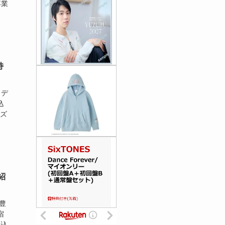
卒業
持
 デ
込
ィズ
紹
豊
宿
ち込