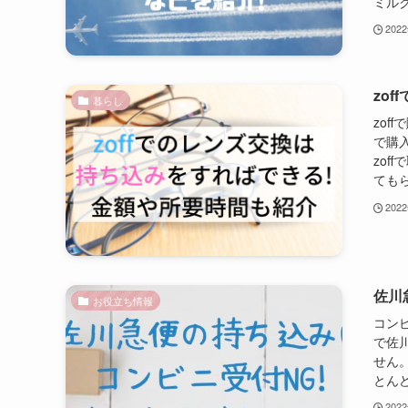
ミル
202
zo
暮らし
zof
で購
zo
ても
202
佐川
お役立ち情報
コン
で佐
せん
とんど
202