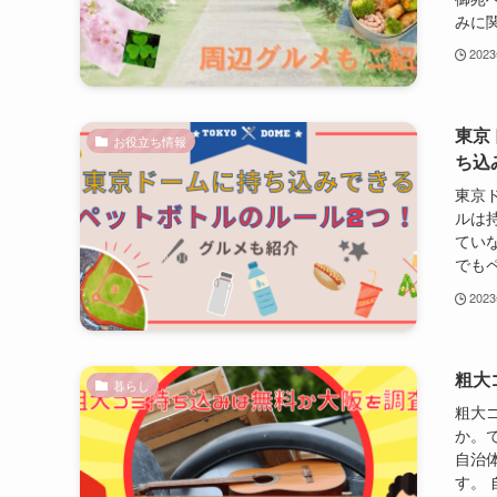
みに関
202
東京
お役立ち情報
ち込
東京ド
ルは持
てい
でもペ
202
粗大
暮らし
粗大
か。
自治
す。 