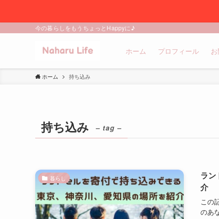
今の暮らしをもうちょっとHappyに♪
ホーム
プロフィール
お
ホーム
持ち込み
持ち込み
– tag –
ラン
暮らし
介
この
のあ