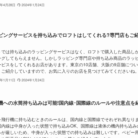
3年4月28日
2024年1月24日
ピングサービスを持ち込みでロフトはしてくれる?専門店もご
トでは持ち込みのラッピングサービスはなく、ロフトで購入した商品し
ングしてもらえません。しかしラッピング専門店や持ち込み商品のラッ
ービスをしてくれるお店があります。東京の10店舗、大阪の9店舗につ
くご紹介していますので、お気に入りのお店を見つけてみてくださいね
3年1月11日
2024年1月24日
機への水筒持ち込みは可能!国内線･国際線のルールや注意点を
を飛行機に持ち込むときのルールは、国内線と国際線でそれぞれ異なり
国内線は中身が入った状態で持ち込みOK、国際線は液体の機内持ち込み
ルが厳しいため、中身が入った状態での持ち込みは難しいです。ベビー