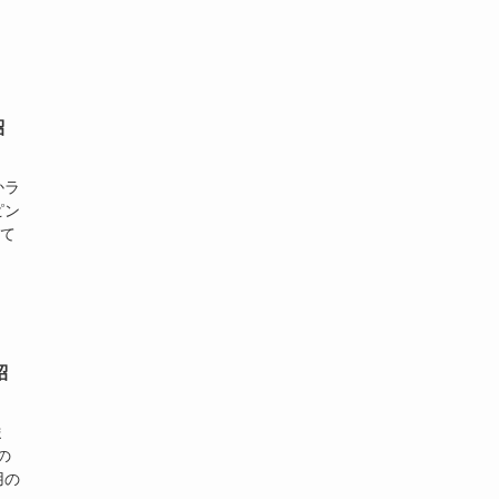
紹
かラ
ピン
いて
。
紹
ま
の
用の