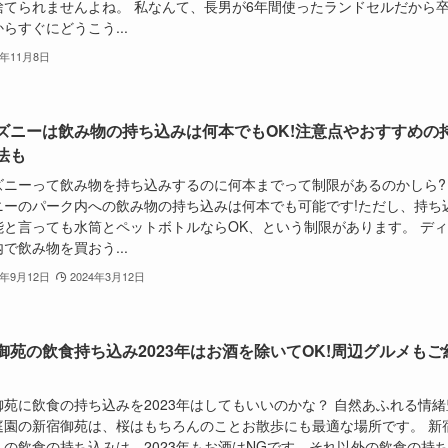
捨てられませんよね。 私なんて、長男が6年間使ったランドセルだから
らすぐにどうこう...
3年11月8日
ズニーは飲み物の持ち込みは何本でもOK!注意点やおすすめの
法も
ズニーって飲み物を持ち込みするのに何本までって制限があるのかしら?
ニーのパーク内への飲み物の持ち込みは何本でも可能です!ただし、持ち
能と言っても水筒とペットボトルならOK、という制限があります。 デ
で飲み物を買おう...
3年9月12日
2024年3月12日
御苑の飲食持ち込み2023年はお酒を除いてOK!周辺グルメもご
御苑に飲食の持ち込みを2023年はしてもいいのかな？ 自然あふれる情緒
庭園の新宿御苑は、桜はもちろんのことお散歩にも最適な場所です。 新
への飲食の持ち込みは、2023年もお酒はNGです。それ以外の飲食の持