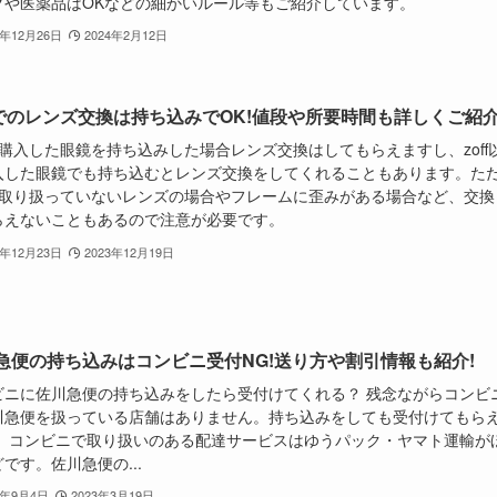
クや医薬品はOKなどの細かいルール等もご紹介しています。
2年12月26日
2024年2月12日
ffでのレンズ交換は持ち込みでOK!値段や所要時間も詳しくご紹
fで購入した眼鏡を持ち込みした場合レンズ交換はしてもらえますし、zoff
入した眼鏡でも持ち込むとレンズ交換をしてくれることもあります。た
ffで取り扱っていないレンズの場合やフレームに歪みがある場合など、交換
らえないこともあるので注意が必要です。
2年12月23日
2023年12月19日
急便の持ち込みはコンビニ受付NG!送り方や割引情報も紹介!
ビニに佐川急便の持ち込みをしたら受付けてくれる？ 残念ながらコンビ
川急便を扱っている店舗はありません。持ち込みをしても受付けてもら
。 コンビニで取り扱いのある配達サービスはゆうパック・ヤマト運輸が
です。佐川急便の...
2年9月4日
2023年3月19日