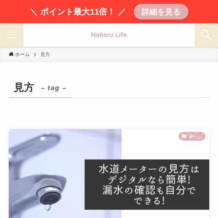
＼ ポイント最大11倍！ ／
詳細を見る
ホーム
見方
見方
– tag –
暮らし