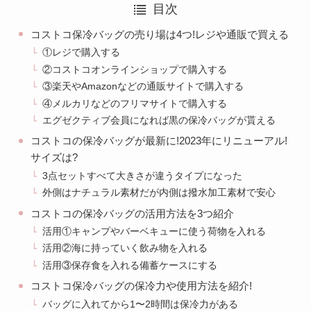
目次
コストコ保冷バッグの売り場は4つ!レジや通販で買える
①レジで購入する
②コストコオンラインショップで購入する
③楽天やAmazonなどの通販サイトで購入する
④メルカリなどのフリマサイトで購入する
エグゼクティブ会員になれば黒の保冷バッグが貰える
コストコの保冷バッグが最新に!2023年にリニューアル!
サイズは?
3点セットすべて大きさが違うタイプになった
外側はナチュラル素材だが内側は撥水加工素材で安心
コストコの保冷バッグの活用方法を3つ紹介
活用①キャンプやバーベキューに使う荷物を入れる
活用②海に持っていく飲み物を入れる
活用③保存食を入れる備蓄ケースにする
コストコ保冷バッグの保冷力や使用方法を紹介!
バッグに入れてから1〜2時間は保冷力がある