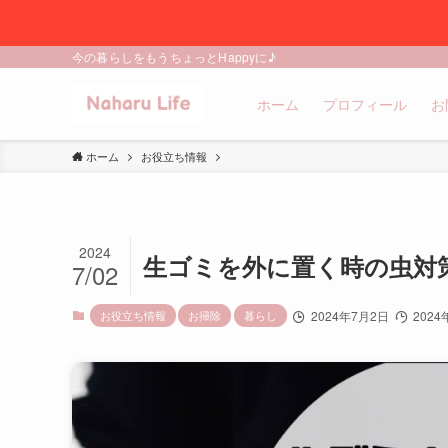
今の暮らしをもうちょっとHappyに♪
ホーム
プロフィール
お
ホーム
お役立ち情報
2024
生ゴミを外に置く時の虫対
7/02
お役立ち情報
お掃除
暮らし
2024年7月2日
2024