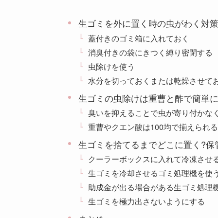
生ゴミを外に置く時の虫がわく対策
蓋付きのゴミ箱に入れておく
消臭付きの袋にきつく縛り密閉する
虫除けを使う
水分を切っておくまたは乾燥させて
生ゴミの虫除けは重曹と酢で簡単に
臭いを抑えることで虫が寄り付かなく
重曹やクエン酸は100均で揃えられる
生ゴミを捨てるまでどこに置く?保
クーラーボックスに入れて冷凍させ
生ゴミを冷却させるゴミ処理機を使
助成金が出る場合がある生ゴミ処理
生ゴミを極力出さないようにする