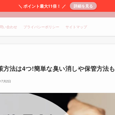
＼ ポイント最大11倍！ ／
詳細を見る
問い合わせ
プライバシーポリシー
サイトマップ
策方法は4つ!簡単な臭い消しや保管方法
年7月2日