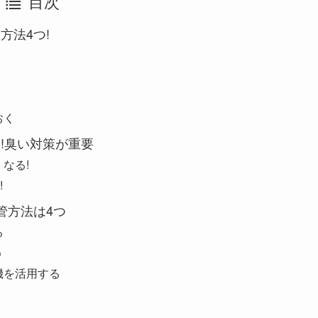
目次
方法4つ!
おく
!臭い対策が重要
なる!
!
管方法は4つ
る
う
機を活用する