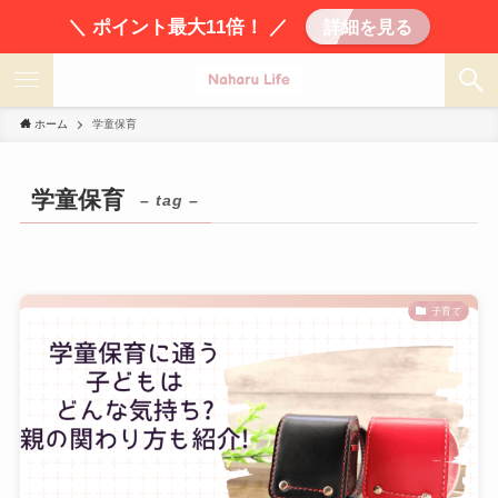
＼ ポイント最大11倍！ ／
詳細を見る
ホーム
学童保育
学童保育
– tag –
子育て