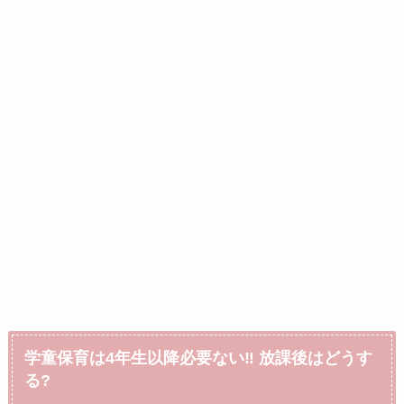
学童保育は4年生以降必要ない‼︎ 放課後はどうす
る?