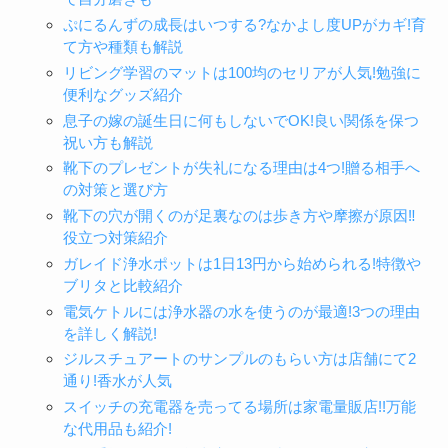
ぷにるんずの成長はいつする?なかよし度UPがカギ!育
て方や種類も解説
リビング学習のマットは100均のセリアが人気!勉強に
便利なグッズ紹介
息子の嫁の誕生日に何もしないでOK!良い関係を保つ
祝い方も解説
靴下のプレゼントが失礼になる理由は4つ!贈る相手へ
の対策と選び方
靴下の穴が開くのが足裏なのは歩き方や摩擦が原因‼︎
役立つ対策紹介
ガレイド浄水ポットは1日13円から始められる!特徴や
ブリタと比較紹介
電気ケトルには浄水器の水を使うのが最適!3つの理由
を詳しく解説!
ジルスチュアートのサンプルのもらい方は店舗にて2
通り!香水が人気
スイッチの充電器を売ってる場所は家電量販店!!万能
な代用品も紹介!