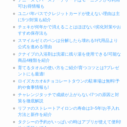
可!お得情報も
ユニバ年パスでクレジットカードが使えない理由は主
に5つ!対策も紹介
チェキが何年かで消えることはほぼない!劣化対策やお
すすめ保存法も
スマイルゼミのペンは分解したら壊れる‼代用品より
公式を進める理由
クナイプの入浴剤は洗濯に残り湯を使用できる!可能な
商品4種類を紹介
育てるタオルの使い方をご紹介!育つコツとは?プレゼ
ントにも最適!
ロイズカカオ&チョコレートタウンの駐車場は無料!予
約や食事情報も!
チャレンジタッチで成績が上がらない!7つの原因と対
策を徹底解説
リファのストレートアイロンの寿命は3~5年!お手入れ
方法と新作を紹介
タクシーの予約がいっぱいの時はアプリが使えて便利!