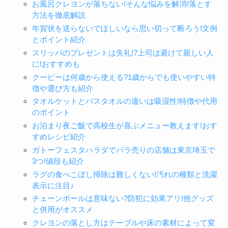
お風呂クレヨンが落ちない!そんな悩みを解消!落とす
方法を徹底解説
年賀状を送らないでほしいなら思い切って断ろう!文例
とポイント紹介
スリッパのプレゼントは失礼!?上司は避けて親しい人
に!おすすめも
クーピーは何歳から使える?1歳からでも使いやすい特
徴や選び方も紹介
タオルケットとバスタオルの違いは吸湿性!特徴や代用
のポイント
お泊まり夜ご飯で高校生が喜ぶメニュー教えます!おす
すめレシピ紹介
ガトーフェスタハラダでバラ売りの店舗は東京埼玉で
3つ!値段も紹介
ラグの食べこぼし掃除は難しくない!汚れの種類と洗濯
表示に注目♪
チェーンポールは意味ない?防犯に効果アリ!他グッズ
と併用がオススメ
クレヨンの落とし方はテーブルや床の素材によって変