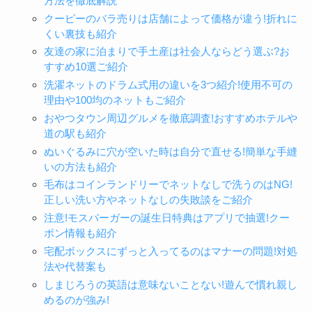
方法を徹底解説
クーピーのバラ売りは店舗によって価格が違う!折れに
くい裏技も紹介
友達の家に泊まりで手土産は社会人ならどう選ぶ?お
すすめ10選ご紹介
洗濯ネットのドラム式用の違いを3つ紹介!使用不可の
理由や100均のネットもご紹介
おやつタウン周辺グルメを徹底調査!おすすめホテルや
道の駅も紹介
ぬいぐるみに穴が空いた時は自分で直せる!簡単な手縫
いの方法も紹介
毛布はコインランドリーでネットなしで洗うのはNG!
正しい洗い方やネットなしの失敗談をご紹介
注意!モスバーガーの誕生日特典はアプリで抽選!クー
ポン情報も紹介
宅配ボックスにずっと入ってるのはマナーの問題!対処
法や代替案も
しまじろうの英語は意味ないことない!遊んで慣れ親し
めるのが強み!