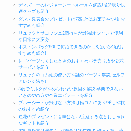
ディズニーのレジャーシートルールを解説!場所取り快
適グッズも紹介
ダンス発表会のプレゼントは花以外はお菓子や小物!お
すすめも紹介
リュックとサコッシュ2個持ちが最強!オシャレで便利
な日常に大変身
ボストンバッグ50Lで何泊できるのかは3泊から4泊!お
すすめも紹介!
レゴパーツなくしたときのおすすめバラ売り店や公式
サービスを紹介
リュックのゴム紐の使い方や謎のパーツを解説!セルフ
アレンジ法も!
3歳でミルクがやめられない原因を解説!卒業できない
ときのやめ方や卒業エピソードを紹介
ブルーシートが飛ばない方法は輪ゴムにあり!重しや杭
のおすすめ紹介
造花のプレゼントに意味はない!注意する点とおしゃれ
なギフトも紹介
電動自転車は何年もつ?寿命は10年前後!修理と買い替