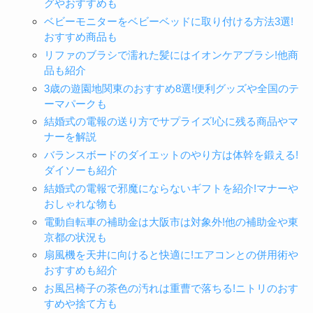
グやおすすめも
ベビーモニターをベビーベッドに取り付ける方法3選!
おすすめ商品も
リファのブラシで濡れた髪にはイオンケアブラシ!他商
品も紹介
3歳の遊園地関東のおすすめ8選!便利グッズや全国のテ
ーマパークも
結婚式の電報の送り方でサプライズ!心に残る商品やマ
ナーを解説
バランスボードのダイエットのやり方は体幹を鍛える!
ダイソーも紹介
結婚式の電報で邪魔にならないギフトを紹介!マナーや
おしゃれな物も
電動自転車の補助金は大阪市は対象外!他の補助金や東
京都の状況も
扇風機を天井に向けると快適に!エアコンとの併用術や
おすすめも紹介
お風呂椅子の茶色の汚れは重曹で落ちる!ニトリのおす
すめや捨て方も