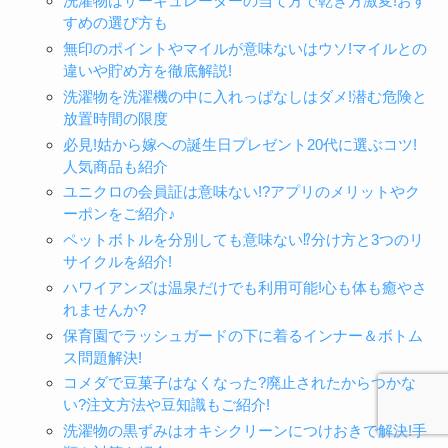
洗濯物はサーキュレーターの当て方で乾き方激変!おす
すめの選び方も
無印のポイントやマイルが意味ないはウソ!マイルとの
違いや貯め方を徹底解説!
洗濯物を洗濯機の中に入れっぱなしはダメ!潜む危険と
放置時間の限度
必見!姑から嫁への誕生日プレゼント20代に選ぶコツ!
人気商品も紹介
ユニクロの会員証は意味ない!?アプリのメリットやク
ーポンをご紹介♪
ペットボトルを分別しても意味ない⁉分け方と3つのリ
サイクルを紹介!
ハワイアンズは温泉だけでも利用可能!心も体も癒やさ
れませんか?
保育園でラッシュガードの下に着るインナー＆ボトム
ス問題解決!
コメダで豆菓子はなくなった?廃止されたからつかな
い?注文方法や豆知識もご紹介!
洗濯物の黒ずみはオキシクリーンにつけおきで解決!手