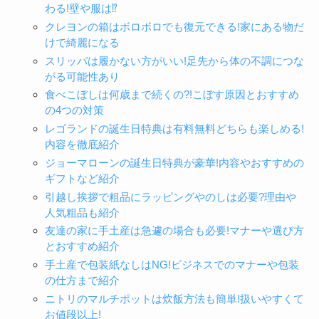
わる!壁や服は⁉
クレヨンの箱はボロボロでも復元できる!家にある物だ
けで綺麗になる
スリッパは履かない方がいい!足先から体の不調につな
がる可能性あり
食べこぼしは何歳まで続くの?!こぼす原因とおすすめ
の4つの対策
レゴランドの誕生日特典は有料無料どちらも楽しめる!
内容を徹底紹介
ジョーマローンの誕生日特典が豪華!内容やおすすめの
ギフトなど紹介
引越し挨拶で粗品にラッピングやのしは必要?理由や
人気粗品も紹介
友達の家に手土産は急遽の場合も必要!マナーや選び方
とおすすめ紹介
手土産で包装紙なしはNG!ビジネスでのマナーや包装
の仕方まで紹介
ニトリのマルチポットは炊飯方法も簡単!扱いやすくて
お値段以上!