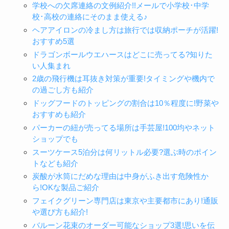
学校への欠席連絡の文例紹介!!メールで小学校･中学
校･高校の連絡にそのまま使える♪
ヘアアイロンの冷まし方は旅行では収納ポーチが活躍!
おすすめ5選
ドラゴンボールウエハースはどこに売ってる?知りた
い人集まれ
2歳の飛行機は耳抜き対策が重要!タイミングや機内で
の過ごし方も紹介
ドッグフードのトッピングの割合は10％程度に!野菜や
おすすめも紹介
パーカーの紐が売ってる場所は手芸屋!100均やネット
ショップでも
スーツケース5泊分は何リットル必要?選ぶ時のポイン
トなども紹介
炭酸が水筒にだめな理由は中身がふき出す危険性か
ら!OKな製品ご紹介
フェイクグリーン専門店は東京や主要都市にあり!通販
や選び方も紹介!
バルーン花束のオーダー可能なショップ3選!思いを伝