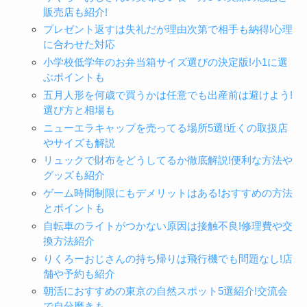
販売店も紹介!
プレゼント返すは失礼だが理由次第で相手も納得!心理
に合わせた対応
小学校低学年のお弁当箱サイズ選びの決定版!小1に選
ぶポイントも
五月人形を何歳で買うかは任意でも出産前は避けよう!
選び方と相場も
ニューエラキャップを売ってる場所5選!近くの取扱店
やサイズも解説
リュックで財布をどうしてるか徹底解説!便利な方法や
グッズも紹介
ゲーム時間制限にもデメリットはある!おすすめの方法
とポイントも
自転車のライトがつかない原因は接触不良!修理費や交
換方法紹介
りくろーおじさんの持ち帰りは飛行機でも問題なし!店
舗や予約も紹介
朝活におすすめの東京の自然スポット5選紹介!交流会
で自分磨きも