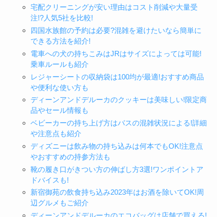
宅配クリーニングが安い理由はコスト削減や大量受
注!?人気5社を比較!
四国水族館の予約は必要?混雑を避けたいなら簡単に
できる方法を紹介!
電車への犬の持ちこみはJRはサイズによっては可能!
乗車ルールも紹介
レジャーシートの収納袋は100均が最適!おすすめ商品
や便利な使い方も
ディーンアンドデルーカのクッキーは美味しい!限定商
品やセール情報も
ベビーカーの持ち上げ方はバスの混雑状況による!詳細
や注意点も紹介
ディズニーは飲み物の持ち込みは何本でもOK!注意点
やおすすめの持参方法も
靴の履き口がきつい方の伸ばし方3選!ワンポイントア
ドバイスも!
新宿御苑の飲食持ち込み2023年はお酒を除いてOK!周
辺グルメもご紹介
ディーンアンドデルーカのエコバッグは店舗で買える!