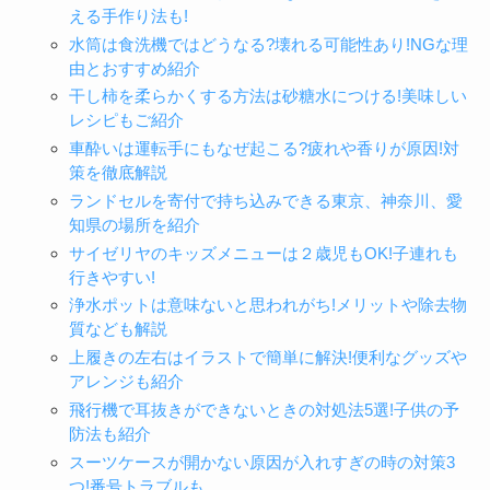
える手作り法も!
水筒は食洗機ではどうなる?壊れる可能性あり!NGな理
由とおすすめ紹介
干し柿を柔らかくする方法は砂糖水につける!美味しい
レシピもご紹介
車酔いは運転手にもなぜ起こる?疲れや香りが原因!対
策を徹底解説
ランドセルを寄付で持ち込みできる東京、神奈川、愛
知県の場所を紹介
サイゼリヤのキッズメニューは２歳児もOK!子連れも
行きやすい!
浄水ポットは意味ないと思われがち!メリットや除去物
質なども解説
上履きの左右はイラストで簡単に解決!便利なグッズや
アレンジも紹介
飛行機で耳抜きができないときの対処法5選!子供の予
防法も紹介
スーツケースが開かない原因が入れすぎの時の対策3
つ!番号トラブルも