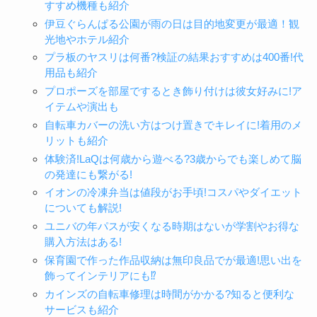
すすめ機種も紹介
伊豆ぐらんぱる公園が雨の日は目的地変更が最適！観
光地やホテル紹介
プラ板のヤスリは何番?検証の結果おすすめは400番!代
用品も紹介
プロポーズを部屋でするとき飾り付けは彼女好みに!ア
イテムや演出も
自転車カバーの洗い方はつけ置きでキレイに!着用のメ
リットも紹介
体験済!LaQは何歳から遊べる?3歳からでも楽しめて脳
の発達にも繋がる!
イオンの冷凍弁当は値段がお手頃!コスパやダイエット
についても解説!
ユニバの年パスが安くなる時期はないが学割やお得な
購入方法はある!
保育園で作った作品収納は無印良品でが最適!思い出を
飾ってインテリアにも⁉
カインズの自転車修理は時間がかかる?知ると便利な
サービスも紹介