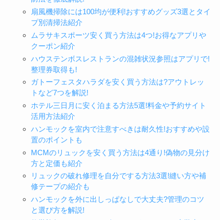
扇風機掃除には100均が便利!おすすめグッズ3選とタイ
プ別清掃法紹介
ムラサキスポーツ安く買う方法は4つ!お得なアプリや
クーポン紹介
ハウステンボスレストランの混雑状況参照はアプリで!
整理券取得も!
ガトーフェスタハラダを安く買う方法は?アウトレッ
トなど7つを解説!
ホテル三日月に安く泊まる方法5選!料金や予約サイト
活用方法紹介
ハンモックを室内で注意すべきは耐久性!おすすめや設
置のポイントも
MCMのリュックを安く買う方法は4通り!偽物の見分け
方と定価も紹介
リュックの破れ修理を自分でする方法3選!縫い方や補
修テープの紹介も
ハンモックを外に出しっぱなしで大丈夫?管理のコツ
と選び方を解説!