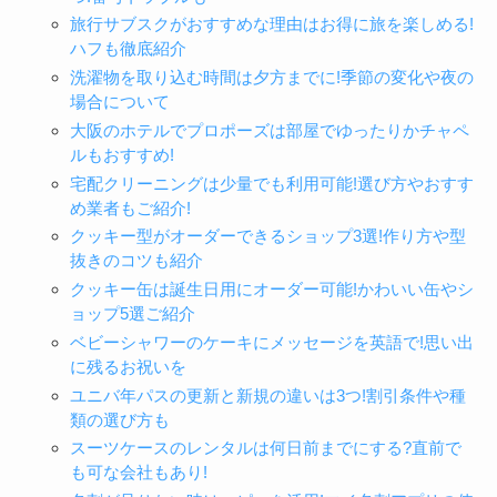
旅行サブスクがおすすめな理由はお得に旅を楽しめる!
ハフも徹底紹介
洗濯物を取り込む時間は夕方までに!季節の変化や夜の
場合について
大阪のホテルでプロポーズは部屋でゆったりかチャペ
ルもおすすめ!
宅配クリーニングは少量でも利用可能!選び方やおすす
め業者もご紹介!
クッキー型がオーダーできるショップ3選!作り方や型
抜きのコツも紹介
クッキー缶は誕生日用にオーダー可能!かわいい缶やシ
ョップ5選ご紹介
ベビーシャワーのケーキにメッセージを英語で!思い出
に残るお祝いを
ユニバ年パスの更新と新規の違いは3つ!割引条件や種
類の選び方も
スーツケースのレンタルは何日前までにする?直前で
も可な会社もあり!