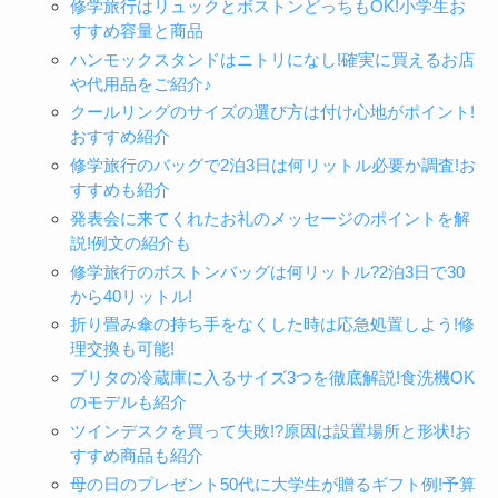
修学旅行はリュックとボストンどっちもOK!小学生お
すすめ容量と商品
ハンモックスタンドはニトリになし!確実に買えるお店
や代用品をご紹介♪
クールリングのサイズの選び方は付け心地がポイント!
おすすめ紹介
修学旅行のバッグで2泊3日は何リットル必要か調査!お
すすめも紹介
発表会に来てくれたお礼のメッセージのポイントを解
説!例文の紹介も
修学旅行のボストンバッグは何リットル?2泊3日で30
から40リットル!
折り畳み傘の持ち手をなくした時は応急処置しよう!修
理交換も可能!
ブリタの冷蔵庫に入るサイズ3つを徹底解説!食洗機OK
のモデルも紹介
ツインデスクを買って失敗!?原因は設置場所と形状!お
すすめ商品も紹介
母の日のプレゼント50代に大学生が贈るギフト例!予算