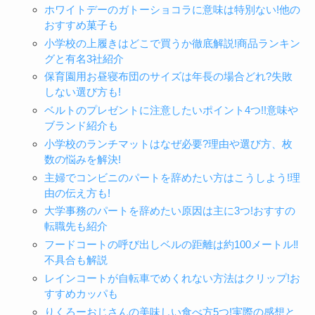
ホワイトデーのガトーショコラに意味は特別ない!他の
おすすめ菓子も
小学校の上履きはどこで買うか徹底解説!商品ランキン
グと有名3社紹介
保育園用お昼寝布団のサイズは年長の場合どれ?失敗
しない選び方も!
ベルトのプレゼントに注意したいポイント4つ!!意味や
ブランド紹介も
小学校のランチマットはなぜ必要?理由や選び方、枚
数の悩みを解決!
主婦でコンビニのパートを辞めたい方はこうしよう!理
由の伝え方も!
大学事務のパートを辞めたい原因は主に3つ!おすすの
転職先も紹介
フードコートの呼び出しベルの距離は約100メートル‼︎
不具合も解説
レインコートが自転車でめくれない方法はクリップ!お
すすめカッパも
りくろーおじさんの美味しい食べ方5つ!実際の感想と