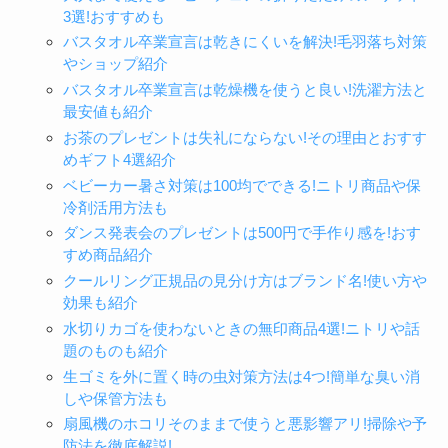
3選!おすすめも
バスタオル卒業宣言は乾きにくいを解決!毛羽落ち対策
やショップ紹介
バスタオル卒業宣言は乾燥機を使うと良い!洗濯方法と
最安値も紹介
お茶のプレゼントは失礼にならない!その理由とおすす
めギフト4選紹介
ベビーカー暑さ対策は100均でできる!ニトリ商品や保
冷剤活用方法も
ダンス発表会のプレゼントは500円で手作り感を!おす
すめ商品紹介
クールリング正規品の見分け方はブランド名!使い方や
効果も紹介
水切りカゴを使わないときの無印商品4選!ニトリや話
題のものも紹介
生ゴミを外に置く時の虫対策方法は4つ!簡単な臭い消
しや保管方法も
扇風機のホコリそのままで使うと悪影響アリ!掃除や予
防法を徹底解説!