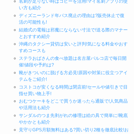
名刺が足りない時はコピーを活用!マイ名刺アプリの使
い方も紹介
ディズニーランド年パス廃止の理由は?販売休止で復
活の可能性も!
結婚式の電報は邪魔にならない寸法で!送る際のマナー
とおすすめ紹介
沖縄のタクシー貸切は安いと評判!気になる料金やおす
すめコースも
ステラおばさんの食べ放題は名古屋パルコ店で毎日開
催!値段や予約は?
靴がきついのに脱げる方必見!原因や対策に役立つアイ
テムをご紹介!
コストコが安くなる時間は閉店前!セールや値引きで目
指せ買い物上手!
おむつケーキをどこで買うか迷ったら通販で!人気商品
や活用法も紹介
サンダルのつま先剥がれの修理は絵の具で簡単に!靴底
やかかとも紹介
見守りGPS月額無料はある?買い切り2種を徹底比較!お