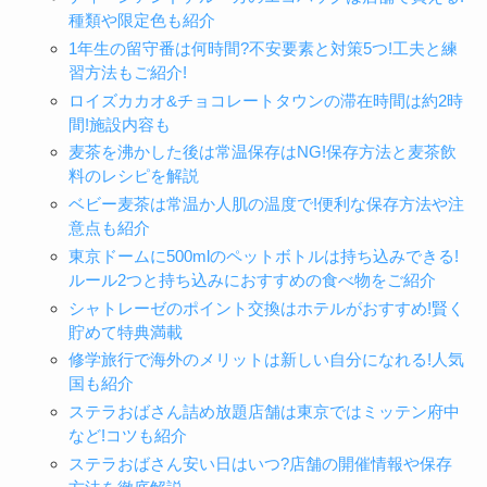
種類や限定色も紹介
1年生の留守番は何時間?不安要素と対策5つ!工夫と練
習方法もご紹介!
ロイズカカオ&チョコレートタウンの滞在時間は約2時
間!施設内容も
麦茶を沸かした後は常温保存はNG!保存方法と麦茶飲
料のレシピを解説
ベビー麦茶は常温か人肌の温度で!便利な保存方法や注
意点も紹介
東京ドームに500mlのペットボトルは持ち込みできる!
ルール2つと持ち込みにおすすめの食べ物をご紹介
シャトレーゼのポイント交換はホテルがおすすめ!賢く
貯めて特典満載
修学旅行で海外のメリットは新しい自分になれる!人気
国も紹介
ステラおばさん詰め放題店舗は東京ではミッテン府中
など!コツも紹介
ステラおばさん安い日はいつ?店舗の開催情報や保存