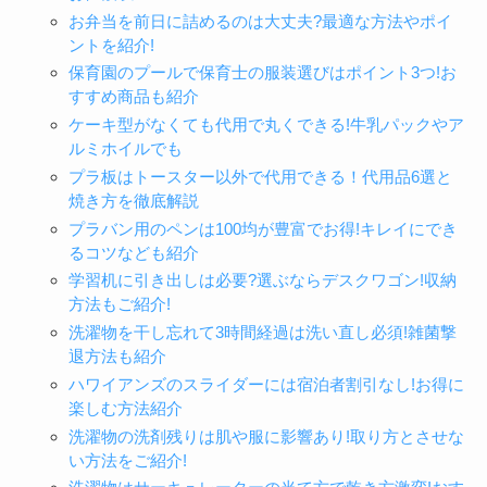
お弁当を前日に詰めるのは大丈夫?最適な方法やポイ
ントを紹介!
保育園のプールで保育士の服装選びはポイント3つ!お
すすめ商品も紹介
ケーキ型がなくても代用で丸くできる!牛乳パックやア
ルミホイルでも
プラ板はトースター以外で代用できる！代用品6選と
焼き方を徹底解説
プラバン用のペンは100均が豊富でお得!キレイにでき
るコツなども紹介
学習机に引き出しは必要?選ぶならデスクワゴン!収納
方法もご紹介!
洗濯物を干し忘れて3時間経過は洗い直し必須!雑菌撃
退方法も紹介
ハワイアンズのスライダーには宿泊者割引なし!お得に
楽しむ方法紹介
洗濯物の洗剤残りは肌や服に影響あり!取り方とさせな
い方法をご紹介!