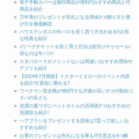
母子手帳カバーは無印商品が便利!?おすすめ商品と代
用品を紹介
万年筆のプレゼントが失礼になる理由3つ!贈り方と選
び方を徹底解説
ハウステンボスの年パスを安く買う方法がある‼︎お得
な特典も紹介
Jリーグチケットを安く買う方法は前売りやリセール!
得なのは年パス!
スタバカードがメリットないは間違い!おすすめ理由や
アプリも紹介
【2024年7月開催】ドクターイエローのイベント内容
を紹介!引退前に乗れる?
ワークマン安全靴が980円でも評価が高い3つの理由!コ
スパの良さも
洗濯の裏ワザにペットボトルの活用術2つ!おすすめの
洗濯技も紹介!
ヘアブラシをプレゼントする意味は?貰って嬉しいお
すすめも紹介
お香のプレゼントは失礼になる事も!?注意点を6つ解