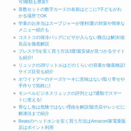
可!種類も豊富!!
算数セットの数字カードの名前はどこに?子どもがわ
かる場所でOK
学童のお弁当はスープジャーが便利!夏の対策や簡単な
メニュー紹介も
コストコの保冷バッグにピザが入らない難点は解決!改
良品を徹底解説
プレステ5を安く買う方法3選!最安値が見つかるサイト
も紹介!
リュックの28リットルはどのくらいの容量か徹底検証!
サイズ目安も紹介
ホワイトデーのチーズケーキに意味はない!取り寄せや
手作りで気軽に!
モンベルビジネスリュックの評判とは?通勤でスマー
トに使える!
骨なし魚は危険ではない理由を解説!販売店やレシピに
解凍法まで紹介
Beatsのヘッドホンを安く買う方法はAmazon!家電量販
店はポイント利用