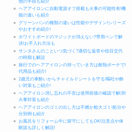
他の手段も紹介
ヘアアイロンに自動電源オフ搭載も火事の可能性有!機
能の違いも紹介
グリーンパンの種類の違いは性能やデザイン!シリーズ
やおすすめ紹介!
ホワイトボードのマジックが消えない?専用ペンで解
決!お手入れ方法も
サンタさんのこといつ気づく?適切な返答や役目交代
の時期も解説
旅行でのヘアアイロンの持っていき方は耐熱ポーチで!
代用品も紹介!
2歳児の車酔いからチャイルドシートを守る!嘔吐や酔
い対策もご紹介!
ヘアアイロン消し忘れの不安は使用前後の確認で解消!
火事対策も紹介
ヘアアイロンのゴミの出し方は不燃か粗大ゴミ!処分や
分別例も紹介
お風呂をリフォーム中に留守にしてもOK!注意点や体
験談も詳しく解説!