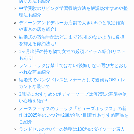
防ぐ方法も紹介
中学受験のリビング学習収納方法を解説!おすすめや整
理法も紹介
ディーンアンドデルーカ店舗で大きい5つと限定雑貨
や東京の店も紹介!
結婚式の宿泊手配はどこまで?失礼のないように負担
を抑える節約法も!
1ヶ月出張の持ち物で女性の必須アイテム紹介!リスト
もあり!
ランリュックは禁止ではない!後悔しない選び方とおし
ゃれな商品紹介
結婚式でパンツドレスはマナーとして親族もOK!エレ
ガントな装いで
3歳児におすすめのボディーソープは何?選ぶ基準や使
い心地を紹介!
ノースフェイスのリュック「ヒューズボックス」の新
作は2025年のいつ?年2回が狙い目!新作おすすめ商品を
ご紹介
ランドセルのカバーの透明は100均のダイソーで購入