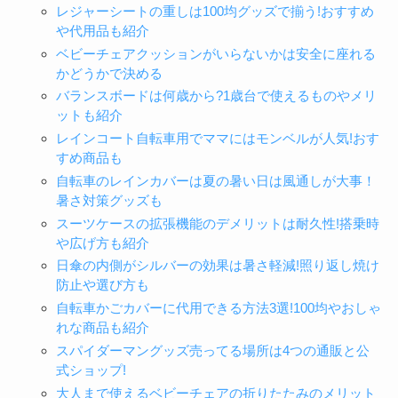
レジャーシートの重しは100均グッズで揃う!おすすめ
や代用品も紹介
ベビーチェアクッションがいらないかは安全に座れる
かどうかで決める
バランスボードは何歳から?1歳台で使えるものやメリ
ットも紹介
レインコート自転車用でママにはモンベルが人気!おす
すめ商品も
自転車のレインカバーは夏の暑い日は風通しが大事！
暑さ対策グッズも
スーツケースの拡張機能のデメリットは耐久性!搭乗時
や広げ方も紹介
日傘の内側がシルバーの効果は暑さ軽減!照り返し焼け
防止や選び方も
自転車かごカバーに代用できる方法3選!100均やおしゃ
れな商品も紹介
スパイダーマングッズ売ってる場所は4つの通販と公
式ショップ!
大人まで使えるベビーチェアの折りたたみのメリット