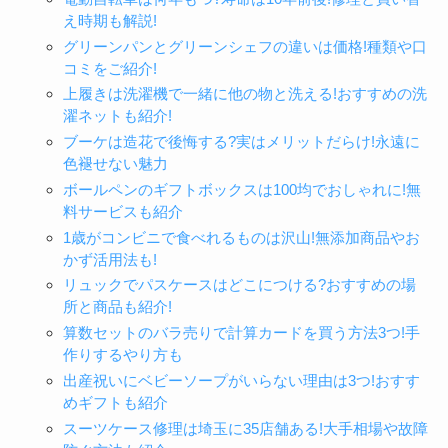
え時期も解説!
グリーンパンとグリーンシェフの違いは価格!種類や口
コミをご紹介!
上履きは洗濯機で一緒に他の物と洗える!おすすめの洗
濯ネットも紹介!
ブーケは造花で後悔する?実はメリットだらけ!永遠に
色褪せない魅力
ボールペンのギフトボックスは100均でおしゃれに!無
料サービスも紹介
1歳がコンビニで食べれるものは沢山!無添加商品やお
かず活用法も!
リュックでパスケースはどこにつける?おすすめの場
所と商品も紹介!
算数セットのバラ売りで計算カードを買う方法3つ!手
作りするやり方も
出産祝いにベビーソープがいらない理由は3つ!おすす
めギフトも紹介
スーツケース修理は埼玉に35店舗ある!大手相場や故障