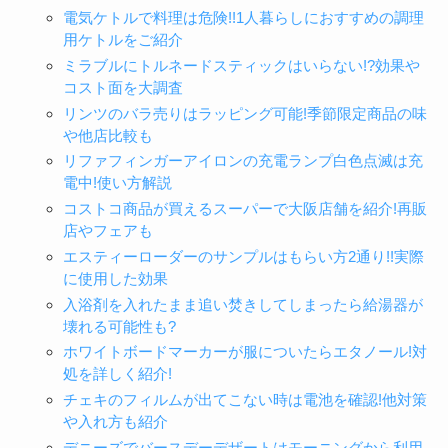
電気ケトルで料理は危険!!1人暮らしにおすすめの調理
用ケトルをご紹介
ミラブルにトルネードスティックはいらない!?効果や
コスト面を大調査
リンツのバラ売りはラッピング可能!季節限定商品の味
や他店比較も
リファフィンガーアイロンの充電ランプ白色点滅は充
電中!使い方解説
コストコ商品が買えるスーパーで大阪店舗を紹介!再販
店やフェアも
エスティーローダーのサンプルはもらい方2通り!!実際
に使用した効果
入浴剤を入れたまま追い焚きしてしまったら給湯器が
壊れる可能性も?
ホワイトボードマーカーが服についたらエタノール!対
処を詳しく紹介!
チェキのフィルムが出てこない時は電池を確認!他対策
や入れ方も紹介
デニーズでバースデーデザートはモーニングから利用