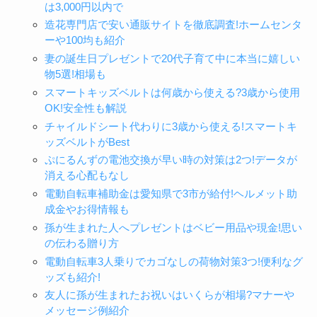
は3,000円以内で
造花専門店で安い通販サイトを徹底調査!ホームセンタ
ーや100均も紹介
妻の誕生日プレゼントで20代子育て中に本当に嬉しい
物5選!相場も
スマートキッズベルトは何歳から使える?3歳から使用
OK!安全性も解説
チャイルドシート代わりに3歳から使える!スマートキ
ッズベルトがBest
ぷにるんずの電池交換が早い時の対策は2つ!データが
消える心配もなし
電動自転車補助金は愛知県で3市が給付!ヘルメット助
成金やお得情報も
孫が生まれた人へプレゼントはベビー用品や現金!思い
の伝わる贈り方
電動自転車3人乗りでカゴなしの荷物対策3つ!便利なグ
ッズも紹介!
友人に孫が生まれたお祝いはいくらが相場?マナーや
メッセージ例紹介