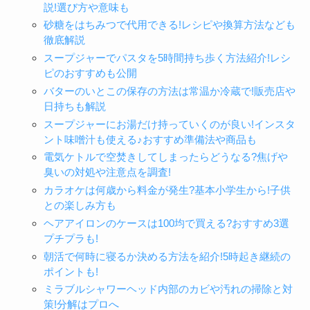
説!選び方や意味も
砂糖をはちみつで代用できる!レシピや換算方法なども
徹底解説
スープジャーでパスタを5時間持ち歩く方法紹介!レシ
ピのおすすめも公開
バターのいとこの保存の方法は常温か冷蔵で!販売店や
日持ちも解説
スープジャーにお湯だけ持っていくのが良い!インスタ
ント味噌汁も使える♪おすすめ準備法や商品も
電気ケトルで空焚きしてしまったらどうなる?焦げや
臭いの対処や注意点を調査!
カラオケは何歳から料金が発生?基本小学生から!子供
との楽しみ方も
ヘアアイロンのケースは100均で買える?おすすめ3選
プチプラも!
朝活で何時に寝るか決める方法を紹介!5時起き継続の
ポイントも!
ミラブルシャワーヘッド内部のカビや汚れの掃除と対
策!分解はプロへ